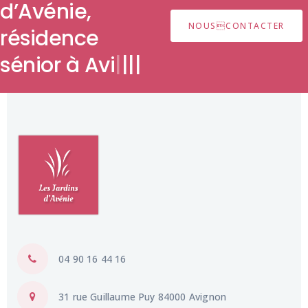
d’Avénie,
NOUSCONTACTER
résidence
sénio
|
|
|
|
04 90 16 44 16
31 rue Guillaume Puy 84000 Avignon