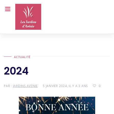
ACTUALITÉ
2024
PAR :
JARDINS AVENIE
5 JANVIER 2024, IL Y A 3 ANS
0