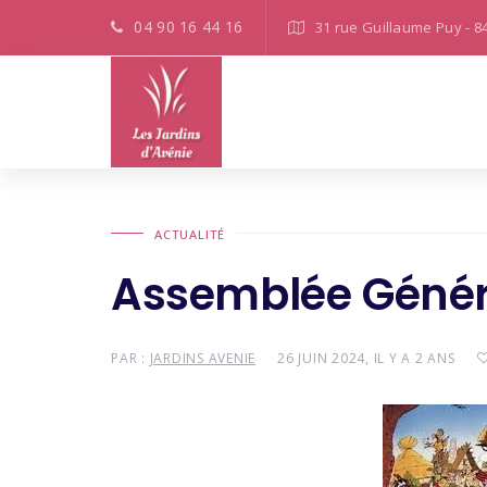
04 90 16 44 16
31 rue Guillaume Puy - 8
ACTUALITÉ
Assemblée Génér
PAR :
JARDINS AVENIE
26 JUIN 2024, IL Y A 2 ANS