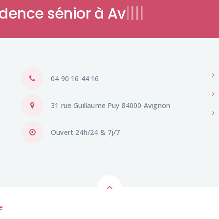
idence s
|
|
|
|
04 90 16 44 16
31 rue Guillaume Puy 84000 Avignon
Ouvert 24h/24 & 7j/7
e