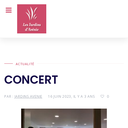
ACTUALITÉ
CONCERT
PAR :
JARDINS AVENIE
16 JUIN 2023, IL Y A 3 ANS
0