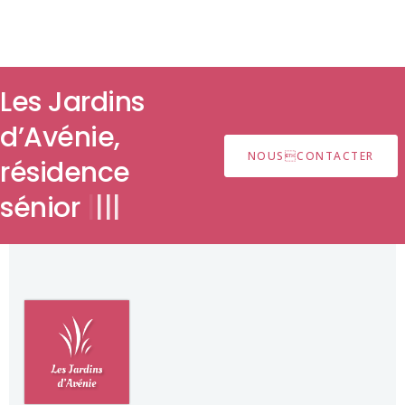
Les Jardins
d’Avénie,
NOUSCONTACTER
résidence
séni
|
|
|
|