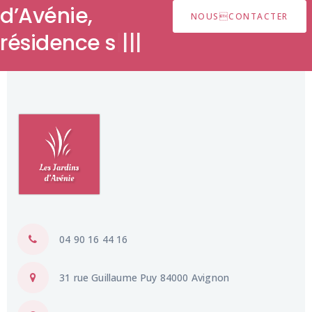
NOUSCONTACTER
d’Avénie,
ré
|
|
|
|
04 90 16 44 16
31 rue Guillaume Puy 84000 Avignon
Ouvert 24h/24 & 7j/7