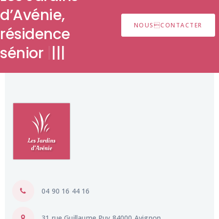
d’Avénie,
NOUSCONTACTER
résidence
|
|
|
|
04 90 16 44 16
31 rue Guillaume Puy 84000 Avignon