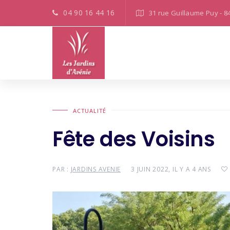
04 90 16 44 16
31 rue Guillaume Puy - 8
ACTUALITÉ
Fête des Voisins
PAR :
JARDINS AVENIE
3 JUIN 2022, IL Y A 4 ANS