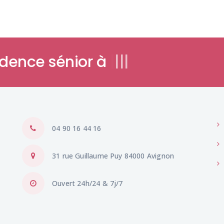
idence séni
|
|
|
|
04 90 16 44 16
31 rue Guillaume Puy 84000 Avignon
Ouvert 24h/24 & 7j/7