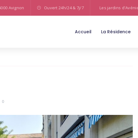
4000 Avignon
Ouvert 24h/24 & 7j/7
Les jardins d'Avéni
Accueil
La Résidence
0