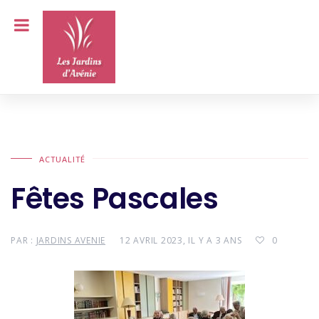
ACTUALITÉ
Fêtes Pascales
PAR :
JARDINS AVENIE
12 AVRIL 2023, IL Y A 3 ANS
0