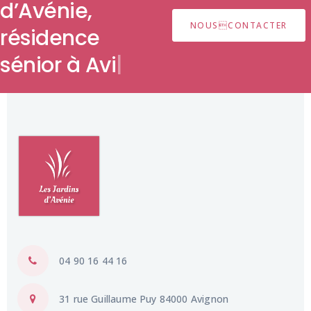
d’Avénie,
NOUSCONTACTER
résidence
séni
|
|
|
|
04 90 16 44 16
31 rue Guillaume Puy 84000 Avignon