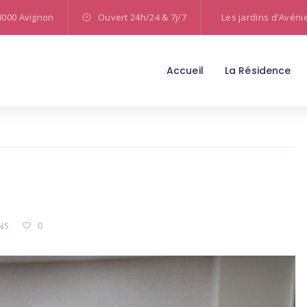
4000 Avignon
Ouvert 24h/24 & 7j/7
Les jardins d'Avéni
Accueil
La Résidence
NS
0