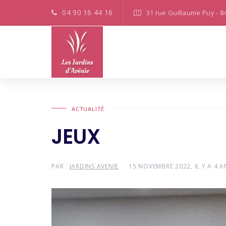
04 90 16 44 16
31 rue Guillaume Puy - 8
ACTUALITÉ
JEUX
PAR :
JARDINS AVENIE
15 NOVEMBRE 2022, IL Y A 4 A