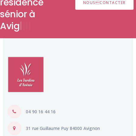
résidence
sénior
|
|
|
|
04 90 16 44 16
31 rue Guillaume Puy 84000 Avignon
Ouvert 24h/24 & 7j/7