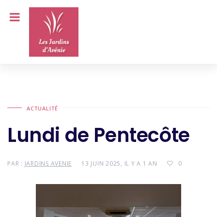
ACTUALITÉ
Lundi de Pentecôte
PAR :
JARDINS AVENIE
13 JUIN 2025, IL Y A 1 AN
0