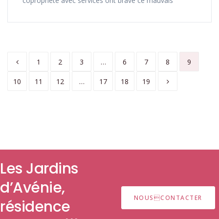
copropriété avec services ont bravé ce mauvais
1
2
3
…
6
7
8
9
10
11
12
…
17
18
19
Les Jardins
NOUSCONTACTER
d’Avénie,
r
|
|
|
|