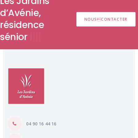
Les Jardins
d’Avénie,
NOUSCONTACTER
résidence
|
|
|
|
04 90 16 44 16
31 rue Guillaume Puy 84000 Avignon