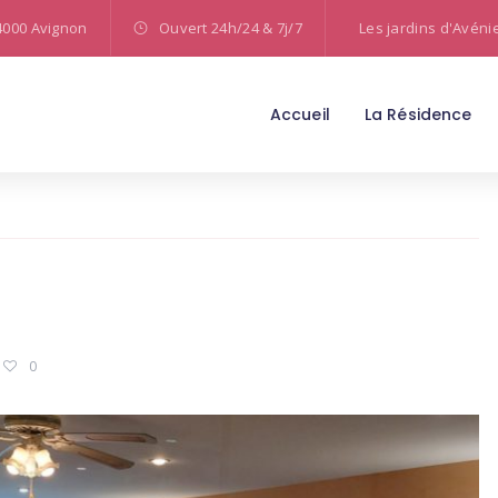
4000 Avignon
Ouvert 24h/24 & 7j/7
Les jardins d'Avéni
Accueil
La Résidence
0