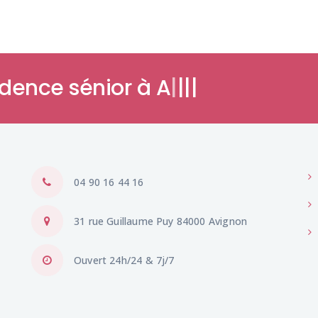
ide
|
|
|
|
04 90 16 44 16
31 rue Guillaume Puy 84000 Avignon
Ouvert 24h/24 & 7j/7