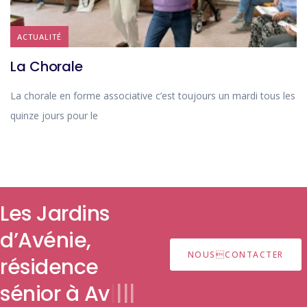
ACTUALITÉ
La Chorale
La chorale en forme associative c’est toujours un mardi tous les
quinze jours pour le
Les Jardins
d’Avénie,
NOUSCONTACTER
résidence
sén
|
|
|
|